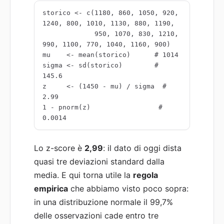
storico <- c(1180, 860, 1050, 920, 
1240, 800, 1010, 1130, 880, 1190,

             950, 1070, 830, 1210, 
990, 1100, 770, 1040, 1160, 900)

mu    <- mean(storico)      # 1014

sigma <- sd(storico)        # 
145.6

z     <- (1450 - mu) / sigma  # 
2.99

1 - pnorm(z)                 # 
0.0014
Lo z-score è
2,99
: il dato di oggi dista
quasi tre deviazioni standard dalla
media. E qui torna utile la
regola
empirica
che abbiamo visto poco sopra:
in una distribuzione normale il 99,7%
delle osservazioni cade entro tre