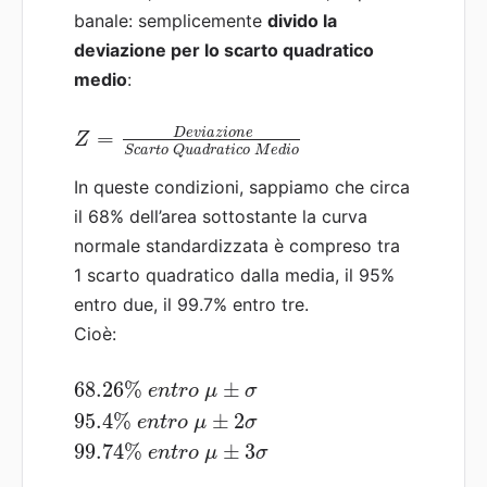
banale: semplicemente
divido la
deviazione per lo scarto quadratico
medio
:
D
e
v
i
a
z
i
o
n
e
=
Z
S
c
a
r
t
o
Q
u
a
d
r
a
t
i
c
o
M
e
d
i
o
In queste condizioni, sappiamo che circa
il 68% dell’area sottostante la curva
normale standardizzata è compreso tra
1 scarto quadratico dalla media, il 95%
entro due, il 99.7% entro tre.
Cioè:
68.26
%
±
e
n
t
r
o
μ
σ
95.4
%
±
2
e
n
t
r
o
μ
σ
99.74
%
±
3
e
n
t
r
o
μ
σ