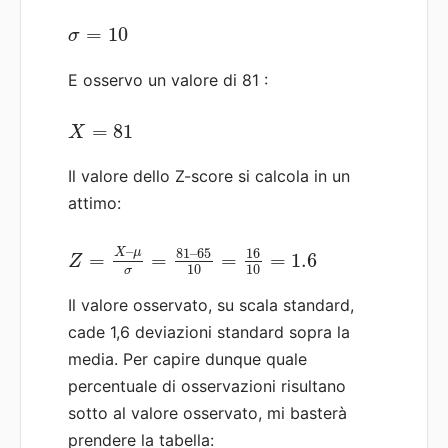
=
10
σ
E osservo un valore di 81 :
=
81
X
Il valore dello Z-score si calcola in un
attimo:
–
81
–
65
16
X
μ
=
=
=
=
1.6
Z
10
10
σ
Il valore osservato, su scala standard,
cade 1,6 deviazioni standard sopra la
media. Per capire dunque quale
percentuale di osservazioni risultano
sotto al valore osservato, mi basterà
prendere la tabella: