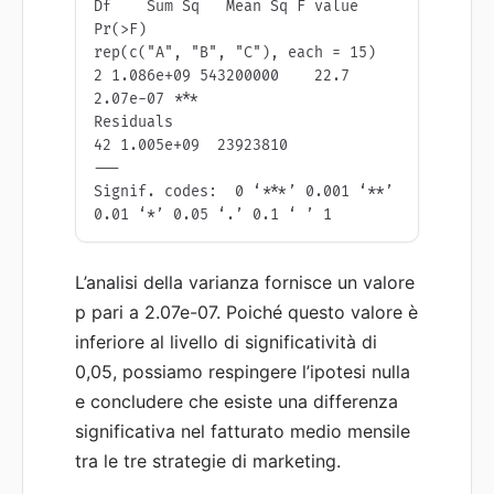
Df    Sum Sq   Mean Sq F value   
Pr(>F)    

rep(c("A", "B", "C"), each = 15)  
2 1.086e+09 543200000    22.7 
2.07e-07 ***

Residuals                        
42 1.005e+09  23923810                     

---

Signif. codes:  0 ‘***’ 0.001 ‘**’ 
0.01 ‘*’ 0.05 ‘.’ 0.1 ‘ ’ 1
L’analisi della varianza fornisce un valore
p pari a 2.07e-07. Poiché questo valore è
inferiore al livello di significatività di
0,05, possiamo respingere l’ipotesi nulla
e concludere che esiste una differenza
significativa nel fatturato medio mensile
tra le tre strategie di marketing.