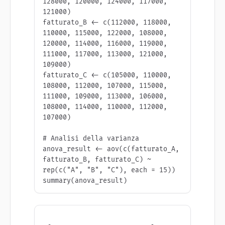
128000, 120000, 124000, 117000, 
121000)

fatturato_B <- c(112000, 118000, 
110000, 115000, 122000, 108000, 
120000, 114000, 116000, 119000, 
111000, 117000, 113000, 121000, 
109000)

fatturato_C <- c(105000, 110000, 
108000, 112000, 107000, 115000, 
111000, 109000, 113000, 106000, 
108000, 114000, 110000, 112000, 
107000)

# Analisi della varianza

anova_result <- aov(c(fatturato_A, 
fatturato_B, fatturato_C) ~ 
rep(c("A", "B", "C"), each = 15))

summary(anova_result)