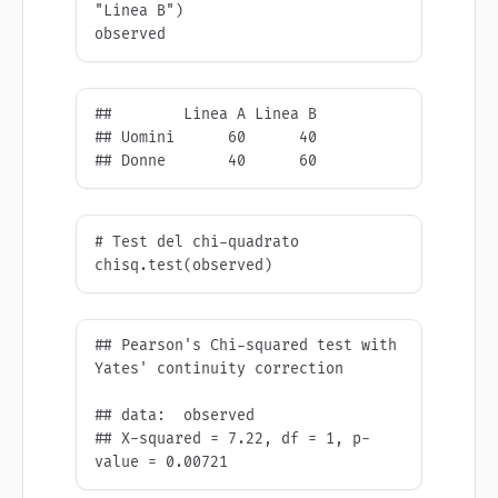
"Linea B")

observed
##        Linea A Linea B

## Uomini      60      40

## Donne       40      60
# Test del chi-quadrato

chisq.test(observed)
## Pearson's Chi-squared test with 
Yates' continuity correction

## data:  observed

## X-squared = 7.22, df = 1, p-