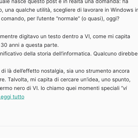
uale nasce questo post è in realtà una domanda: ha
 una qualche utilità, scegliere di lavorare in Windows i
 comando, per l’utente “normale” (o quasi), oggi?
mentre digitavo un testo dentro a VI, come mi capita
 30 anni a questa parte.
nificativo della storia dell’informatica. Qualcuno direbbe
 di là dell’effetto nostalgia, sia uno strumento ancora
re. Talvolta, mi capita di cercare un’idea, uno spunto,
hermo nero di VI. Io chiamo quei momenti speciali “
vi
“Strumenti per lavorare da riga di comando i
eggi tutto