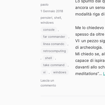
Lo spunto dal q
Autore
paolo
ancora un senso,
Pubblicato
1 Gennaio 2018
modalità riga di
il
Categorie
pensieri
,
shell
,
windows
Me lo chiedevo 
Tag
console
,
spesso da oltre
far commander
,
VI: un pezzo sig
linea comando
,
di archeologia.
retrocomputing
Mi chiedo se, al
,
shell
,
capace di ispira
take command
,
davanti allo sc
vi
,
windows
meditations
“…
L
Lascia un
su
commento
Strumenti
per
lavorare
da