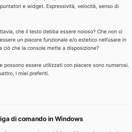
untatori e widget. Espressività, velocità, senso di
uttavia, che il testo debba essere noioso? Che non ci
ssere un piacere funzionale e/o estetico nell’usare in
a ciò che la console mette a disposizione?
he possono essere utilizzati con piacere sono numerosi.
ttro, i miei preferiti.
agia del testo nella console: figlet, boxes, lolcat, toilet.”
 riga di comando in Windows