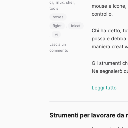
il
Categorie
cli
,
linux
,
shell
,
mouse e icone, p
tools
controllo.
Tag
boxes
,
figlet
,
lolcat
Chi ha detto, t
,
vi
possa e debba e
Lascia un
maniera creativ
su
commento
La
magia
Gli strumenti c
del
Ne segnalerò qua
testo
nella
console:
“La m
Leggi tutto
figlet,
boxes,
lolcat,
toilet.
Strumenti per lavorare da