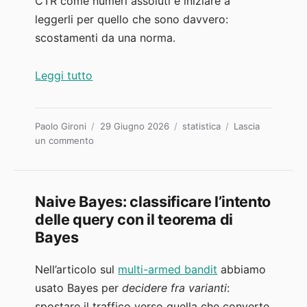
CTR come numeri assoluti e iniziare a
leggerli per quello che sono davvero:
scostamenti da una norma.
“CTR atteso vs reale: trovare le pagine 
Leggi tutto
Autore
Pubblicato
Categorie
Paolo Gironi
29 Giugno 2026
statistica
Lascia
su
il
un commento
CTR
atteso
vs
reale:
Naive Bayes: classificare l’intento
trovare
delle query con il teorema di
le
Bayes
pagine
che
Nell’articolo sul
multi-armed bandit
abbiamo
rendono
meno
usato Bayes per
decidere fra varianti
:
della
spostare il traffico verso quella che converte