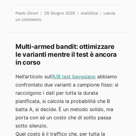
Autore
Pubblicato
Categorie
Paolo Gironi
28 Giugno 2026
statistica
Lascia
su
il
un commento
Naive
Bayes:
classificare
l’intento
Multi-armed bandit: ottimizzare
delle
le varianti mentre il test è ancora
query
in corso
con
il
Nell’articolo sull’
A/B test bayesiano
abbiamo
teorema
di
confrontato due varianti a campione fisso: si
Bayes
raccolgono i dati per tutta la durata
pianificata, si calcola la probabilità che B
batta A, si decide. È un metodo solido, ma
porta con sé un costo che di solito passa
sotto silenzio.
Quel costo è il traffico che, per tutta la