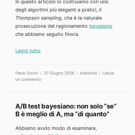
In questo articolo lo costruiamo con uno
degli algoritmi più eleganti e pratici, il
Thompson sampling
, che è la naturale
prosecuzione del ragionamento
bayesiano
che abbiamo seguito finora.
“Multi-armed bandit: ottimizzare le varian
Leggi tutto
Autore
Pubblicato
Categorie
Paolo Gironi
27 Giugno 2026
statistica
Lascia
su
il
un commento
Multi-
armed
bandit:
ottimizzare
A/B test bayesiano: non solo “se”
le
B è meglio di A, ma “di quanto”
varianti
mentre
Abbiamo avuto modo di esaminare,
il