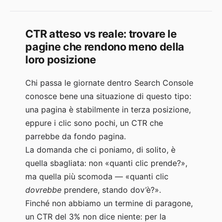
delle
keyword:
raggruppare
CTR atteso vs reale: trovare le
migliaia
pagine che rendono meno della
di
loro posizione
query
con
Chi passa le giornate dentro Search Console
K-
means
conosce bene una situazione di questo tipo:
e
una pagina è stabilmente in terza posizione,
clustering
eppure i clic sono pochi, un CTR che
gerarchico
parrebbe da fondo pagina.
La domanda che ci poniamo, di solito, è
quella sbagliata: non «quanti clic prende?»,
ma quella più scomoda — «quanti clic
dovrebbe
prendere, stando dov’è?».
Finché non abbiamo un termine di paragone,
un CTR del 3% non dice niente: per la