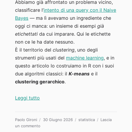
Abbiamo già affrontato un problema vicino,
classificare l’
intento di una query con il Naive
Bayes
— ma lì avevamo un ingrediente che
oggi ci manca: un insieme di esempi
già
etichettati
da cui imparare. Qui le etichette
non ce le ha date nessuno.
È il territorio del
clustering
, uno degli
strumenti più usati del
machine learning
, e in
questo articolo lo costruiamo in R con i suoi
due algoritmi classici: il
K-means
e il
clustering gerarchico
.
“Clustering delle keyword: raggruppare m
Leggi tutto
Autore
Pubblicato
Categorie
Paolo Gironi
30 Giugno 2026
statistica
Lascia
su
il
un commento
Clustering