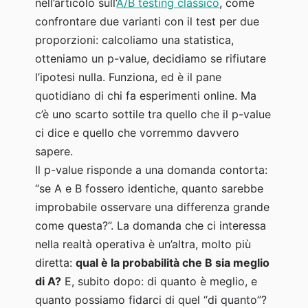
nell’articolo sull’
A/B testing classico
, come
test
è
confrontare due varianti con il test per due
ancora
proporzioni: calcoliamo una statistica,
in
otteniamo un p-value, decidiamo se rifiutare
corso
l’ipotesi nulla. Funziona, ed è il pane
quotidiano di chi fa esperimenti online. Ma
c’è uno scarto sottile tra quello che il p-value
ci dice e quello che vorremmo davvero
sapere.
Il p-value risponde a una domanda contorta:
“se A e B fossero identiche, quanto sarebbe
improbabile osservare una differenza grande
come questa?”. La domanda che ci interessa
nella realtà operativa è un’altra, molto più
diretta:
qual è la probabilità che B sia meglio
di A?
E, subito dopo: di quanto è meglio, e
quanto possiamo fidarci di quel “di quanto”?