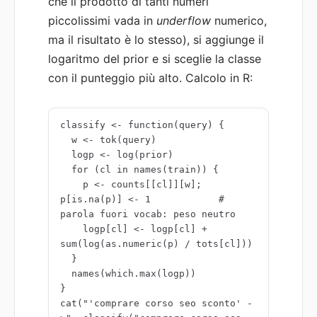
che il prodotto di tanti numeri
piccolissimi vada in
underflow
numerico,
ma il risultato è lo stesso), si aggiunge il
logaritmo del prior e si sceglie la classe
con il punteggio più alto. Calcolo in R:
classify <- function(query) {

  w <- tok(query)

  logp <- log(prior)

  for (cl in names(train)) {

    p <- counts[[cl]][w]; 
p[is.na(p)] <- 1            # 
parola fuori vocab: peso neutro

    logp[cl] <- logp[cl] + 
sum(log(as.numeric(p) / tots[cl]))

  }

  names(which.max(logp))

}

cat("'comprare corso seo sconto' -