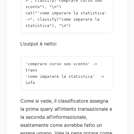
>", classify("comprare corso seo 
sconto"), "\n")

cat("'come imparare la statistica'  
->", classify("come imparare la 
statistica"), "\n")
L’output è netto:
'comprare corso seo sconto' -> 
trans

'come imparare la statistica'  -> 
info
Come si vede, il classificatore assegna
la prima query all’intento transazionale e
la seconda all’informazionale,
esattamente come avrebbe fatto un
essere umano. Vale la pena notare come