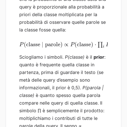
query è proporzionale alla probabilità a
priori della classe moltiplicata per la
probabilità di osservare quelle parole se
la classe fosse quella:
(
classe
∣
parole
)
∝
(
classe
)
⋅
(
parol
∏
P
P
P
i
Sciogliamo i simboli.
P(classe)
è il
prior
:
quanto è frequente quella classe in
partenza, prima di guardare il testo (se
metà delle query d’esempio sono
informazionali, il prior è 0,5).
P(parola |
classe)
è quanto spesso quella parola
compare nelle query di quella classe. Il
simbolo ∏ è semplicemente il prodotto:
moltiplichiamo i contributi di tutte le
parole della query. Il segno ∝