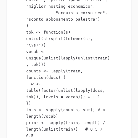
"miglior hosting economico",

            "acquista corso seo", 
"sconto abbonamento palestra")

)

tok <- function(s) 
unlist(strsplit(tolower(s), 
"\\s+"))

vocab <- 
unique(unlist(lapply(unlist(train)
, tok)))

counts <- lapply(train, 
function(docs) {

  w <- 
table(factor(unlist(lapply(docs, 
tok)), levels = vocab)); w + 1

})

tots <- sapply(counts, sum); V <- 
length(vocab)

prior <- sapply(train, length) / 
length(unlist(train))   # 0.5 / 
0.5