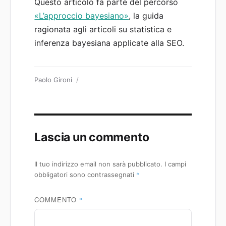
Questo articolo fa parte del percorso
«L’approccio bayesiano»
, la guida
ragionata agli articoli su statistica e
inferenza bayesiana applicate alla SEO.
Autore
Paolo Gironi
Lascia un commento
Il tuo indirizzo email non sarà pubblicato.
I campi
*
obbligatori sono contrassegnati
COMMENTO
*