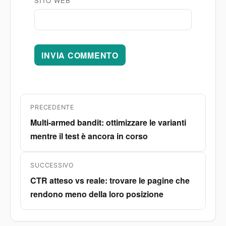
SITO WEB
Navigazione
PRECEDENTE
articoli
Multi-armed bandit: ottimizzare le varianti
Articolo
mentre il test è ancora in corso
precedente:
SUCCESSIVO
CTR atteso vs reale: trovare le pagine che
Articolo
rendono meno della loro posizione
successivo: