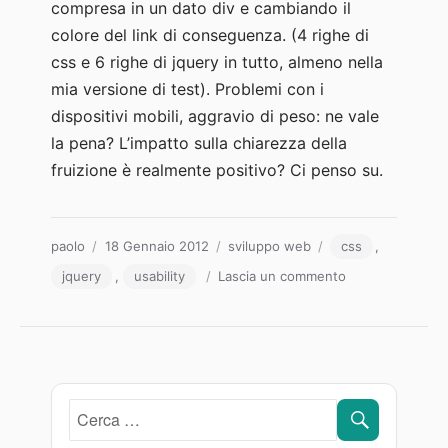
compresa in un dato div e cambiando il
colore del link di conseguenza. (4 righe di
css e 6 righe di jquery in tutto, almeno nella
mia versione di test). Problemi con i
dispositivi mobili, aggravio di peso: ne vale
la pena? L’impatto sulla chiarezza della
fruizione è realmente positivo? Ci penso su.
Autore
Pubblicato
Categorie
Tag
paolo
18 Gennaio 2012
sviluppo web
css
,
il
su
jquery
,
usability
Lascia un commento
Modelli
di
interfaccia
utente:
Mark
Boulton
CERCA
Cerca: