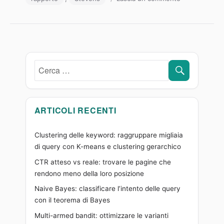
I
dati:
le
4
scale
di
CERCA
Cerca:
misura
ARTICOLI RECENTI
Clustering delle keyword: raggruppare migliaia
di query con K-means e clustering gerarchico
CTR atteso vs reale: trovare le pagine che
rendono meno della loro posizione
Naive Bayes: classificare l’intento delle query
con il teorema di Bayes
Multi-armed bandit: ottimizzare le varianti