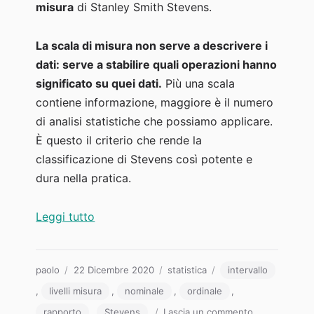
misura
di Stanley Smith Stevens.
La scala di misura non serve a descrivere i
dati: serve a stabilire quali operazioni hanno
significato su quei dati.
Più una scala
contiene informazione, maggiore è il numero
di analisi statistiche che possiamo applicare.
È questo il criterio che rende la
classificazione di Stevens così potente e
dura nella pratica.
“I dati: le 4 scale di misura”
Leggi tutto
Autore
Pubblicato
Categorie
Tag
paolo
22 Dicembre 2020
statistica
intervallo
il
,
livelli misura
,
nominale
,
ordinale
,
su
rapporto
,
Stevens
Lascia un commento