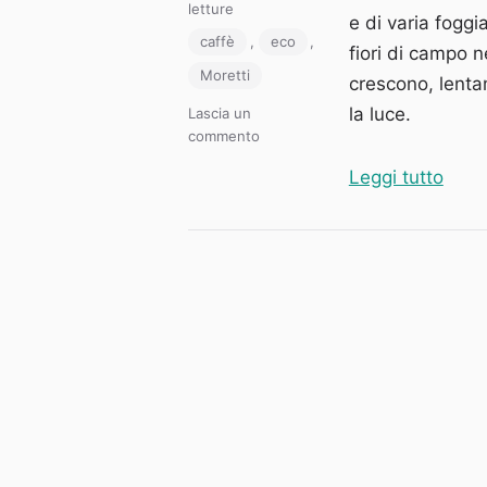
il
Categorie
letture
e di varia foggi
Tag
caffè
,
eco
,
fiori di campo n
Moretti
crescono, lenta
la luce.
Lascia un
su
commento
I
“I cl
Leggi tutto
classici
cinque
minuti