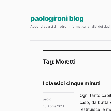
paologironi blog
Appunti sparsi di (retro) informatica, analisi dei dat
Tag:
Moretti
I classici cinque minuti
Ogni tanto capit
Autore
paolo
caso, da buttare
Pubblicato
13 Aprile 2011
restituisce le 