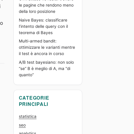
le pagine che rendono meno
i
della loro posizione
Naive Bayes: classificare
so
l’intento delle query con il
teorema di Bayes
Multi-armed bandit:
ottimizzare le varianti mentre
il test è ancora in corso
A/B test bayesiano: non solo
“se” B è meglio di A, ma “di
quanto”
CATEGORIE
PRINCIPALI
statistica
seo
analytics