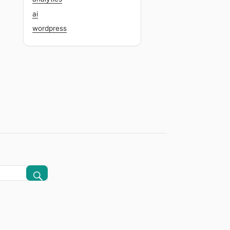
ai
wordpress
CERCA