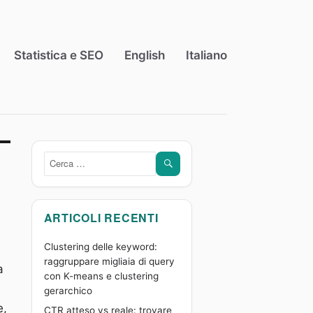
Statistica e SEO
English
Italiano
CERCA
Cerca:
ARTICOLI RECENTI
Clustering delle keyword:
raggruppare migliaia di query
a
con K-means e clustering
gerarchico
e,
CTR atteso vs reale: trovare