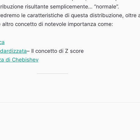
tribuzione risultante semplicemente… “normale”.
edremo le caratteristiche di questa distribuzione, oltre 
e altro concetto di notevole importanza come:
ca
ndardizzata
– Il concetto di Z score
za di Chebishev
istribuzione normale, lo z-score e la tabella z”