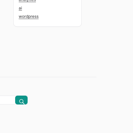
ai
wordpress
CERCA