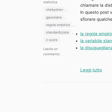
il
Categorie
statistica
chiamare la dis
Tag
chebyshev
,
In questo post v
gaussiana
,
sfiorare qualch
regola empirica
,
standardizzata
,
la regola empiri
z score
la variabile sta
la disuguaglian
Lascia un
su
commento
La
distribuzione
“La d
normale,
Leggi tutto
lo
z-
score
e
la
tabella
z