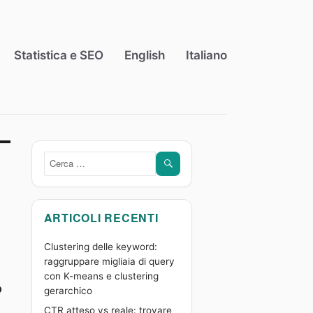
Statistica e SEO
English
Italiano
CERCA
Cerca:
ARTICOLI RECENTI
Clustering delle keyword:
raggruppare migliaia di query
con K-means e clustering
b
gerarchico
CTR atteso vs reale: trovare