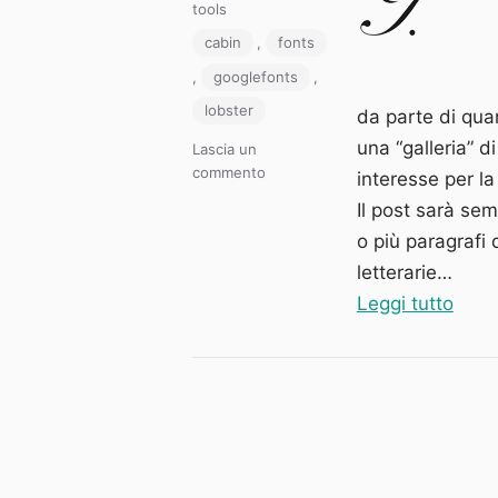
il
Categorie
tools
Tag
cabin
,
fonts
,
googlefonts
,
lobster
da parte di quan
una “galleria” d
Lascia un
su
commento
interesse per la
Tipografia:
Il post sarà sem
Lobster
o più paragrafi
e
Cabin
letterarie…
“Tipo
Leggi tutto