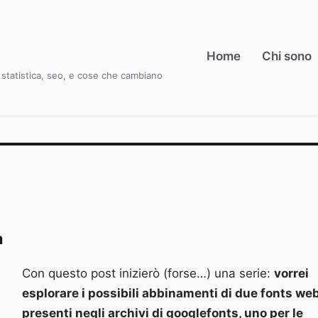
Home
Chi sono
i, statistica, seo, e cose che cambiano
n
Con questo post inizierò (forse…) una serie:
vorrei
esplorare i possibili abbinamenti di due fonts we
presenti negli archivi di googlefonts, uno per le