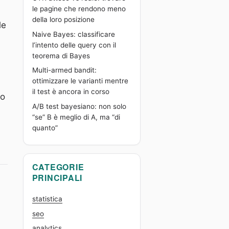
le pagine che rendono meno
della loro posizione
le
Naive Bayes: classificare
l’intento delle query con il
teorema di Bayes
Multi-armed bandit:
ottimizzare le varianti mentre
il test è ancora in corso
no
A/B test bayesiano: non solo
“se” B è meglio di A, ma “di
quanto”
CATEGORIE
PRINCIPALI
statistica
seo
analytics