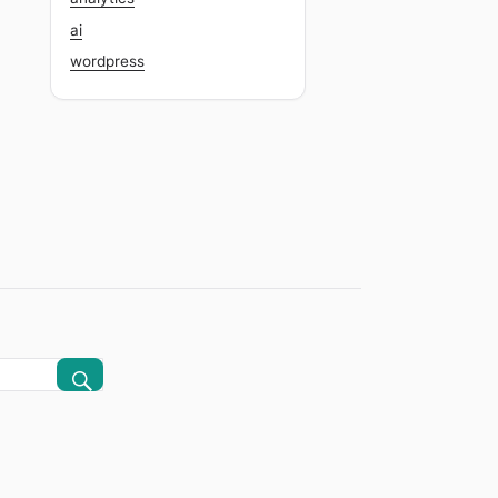
ai
wordpress
CERCA