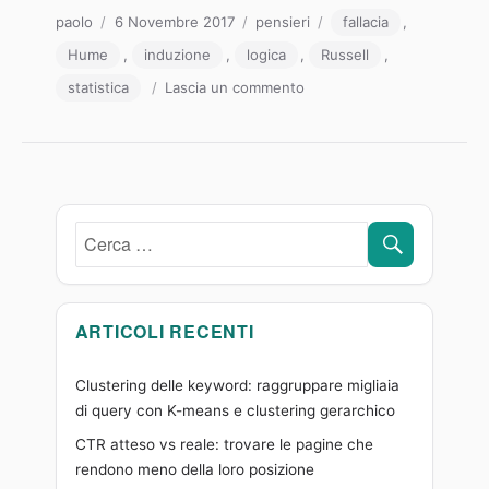
Autore
Pubblicato
Categorie
Tag
paolo
6 Novembre 2017
pensieri
fallacia
,
il
Hume
,
induzione
,
logica
,
Russell
,
su
statistica
Lascia un commento
Il
tacchino
di
Russell
CERCA
Cerca:
ARTICOLI RECENTI
Clustering delle keyword: raggruppare migliaia
di query con K-means e clustering gerarchico
CTR atteso vs reale: trovare le pagine che
rendono meno della loro posizione