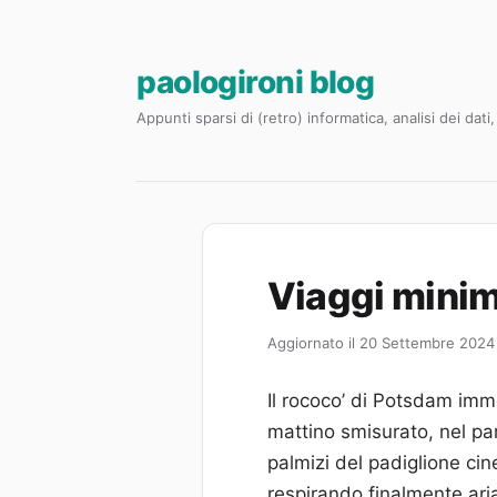
paologironi blog
Appunti sparsi di (retro) informatica, analisi dei dat
Viaggi minimi
Aggiornato il 20 Settembre 2024
Il rococo’ di Potsdam imme
mattino smisurato, nel par
palmizi del padiglione cin
respirando finalmente aria