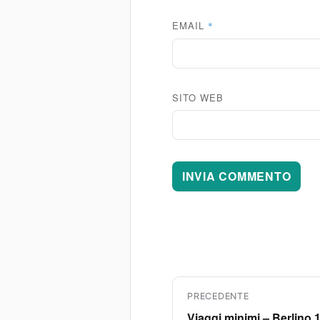
EMAIL
*
SITO WEB
Navigazione
PRECEDENTE
Viaggi minimi – Berlino 
Articolo