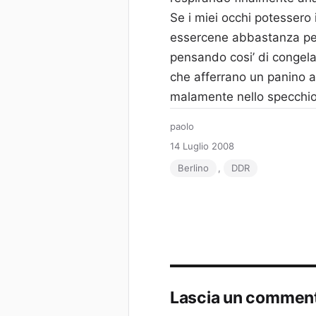
Se i miei occhi potessero 
essercene abbastanza per 
pensando cosi’ di congelarl
che afferrano un panino al 
malamente nello specchi
Autore
paolo
Pubblicato
14 Luglio 2008
il
Tag
Berlino
,
DDR
Lascia un commen