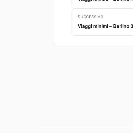
articoli
precedente:
SUCCESSIVO
Viaggi minimi – Berlino 
Articolo
successivo: