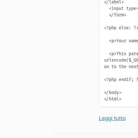
</label>

  <input type="submit" value="GO" />

  </form>

<?php else: ?>
  <p>Your name: <?php echo $_GET['name']; ?></p>

  <p>This paragraph contains a <a href="newpage.php?name=<?php echo 
urlencode($_GE
on to the next
<?php endif; ?
</body>

</html>
“Pagi
Leggi tutto