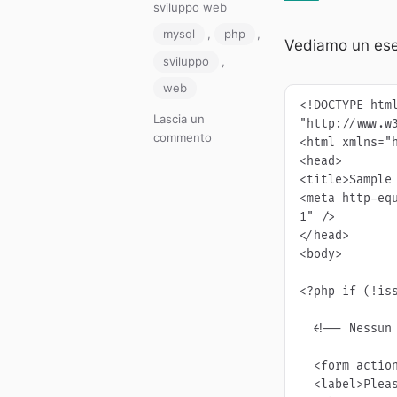
il
Categorie
sviluppo web
Tag
mysql
,
php
,
Vediamo un es
sviluppo
,
web
<!DOCTYPE html
Lascia un
"http://www.w3
su
commento
<html xmlns="h
Pagine
<head>

con
<title>Sample 
piu’
<meta http-eq
scopi
1" />

in
</head>

php
<body>

<?php if (!iss
  <!-- Nessun nome assegnato, per cui viene richiesto all'utente -->

  <form action="<?php echo $_SERVER['PHP_SELF']; ?>" method="get">

  <label>Please enter your name: <input type="text" name="name" />