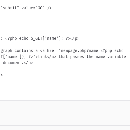


T['name']); ?>">link</a> that passes the name variable 
 document.</p>

>

ne con piu’ scopi in php”