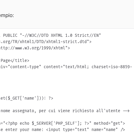
empio:
 PUBLIC "-//W3C//DTD XHTML 1.0 Strict//EN" 
.org/TR/xhtml1/DTD/xhtml1-strict.dtd">

ttp://www.w3.org/1999/xhtml">

Page</title>

uiv="content-type" content="text/html; charset=iso-8859-
et($_GET['name'])): ?>
