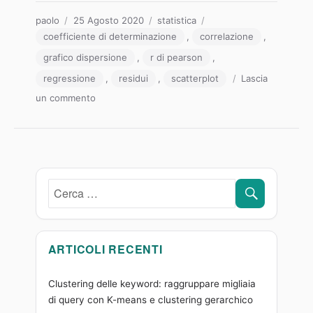
Autore
Pubblicato
Categorie
Tag
paolo
25 Agosto 2020
statistica
il
coefficiente di determinazione
,
correlazione
,
grafico dispersione
,
r di pearson
,
regressione
,
residui
,
scatterplot
Lascia
su
un commento
La
regressione
lineare
semplice:
correlazione,
CERCA
R²
Cerca:
e
un
caso
studio
ARTICOLI RECENTI
in
R
Clustering delle keyword: raggruppare migliaia
di query con K-means e clustering gerarchico