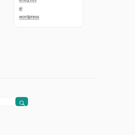
ai
wordpress
CERCA