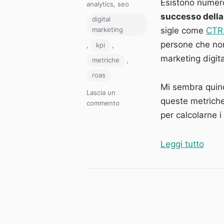
il
Esistono numer
Categorie
analytics
,
seo
successo della 
Tag
digital
sigle come
CTR
marketing
persone che non
,
kpi
,
marketing digita
metriche
,
roas
Mi sembra quind
Lascia un
queste metriche
su
commento
Marketing
per calcolarne i
digitale:
3
“Mark
Leggi tutto
metriche
di
base.
CTR,
CPL,
ROAS