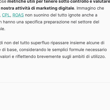
ose
metriche utili per tenere sotto controllo e valutare 
nostra attività di marketing digitale
. Immagino che
,
CPL
,
ROAS
non suonino del tutto ignote anche a
 hanno una specifica preparazione nel settore del
le.
i non del tutto superfluo ripassare insieme alcune di
 di base, considerando le semplici formule necessario
 valori e riflettendo brevemente sugli ambiti di utilizzo.
eting digitale: 3 metriche di base. CTR, CPL, ROAS”