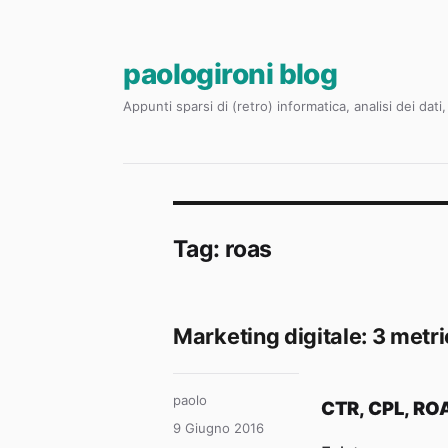
paologironi blog
Appunti sparsi di (retro) informatica, analisi dei dat
Tag:
roas
Marketing digitale: 3 metr
Autore
paolo
CTR, CPL, ROA
Pubblicato
9 Giugno 2016