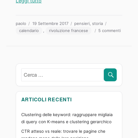
“Calendario Rivoluzionario Francese: conve
Leggi tutto
Autore
Pubblicato
Categorie
Tag
paolo
19 Settembre 2017
pensieri
,
storia
il
su
calendario
,
rivoluzione francese
5 commenti
Calendar
Rivoluzio
Francese
convertit
storia
e
CERCA
Cerca:
curiosità
ARTICOLI RECENTI
Clustering delle keyword: raggruppare migliaia
di query con K-means e clustering gerarchico
CTR atteso vs reale: trovare le pagine che