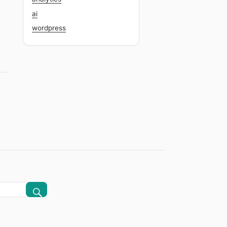
ai
wordpress
on CDEX”
CERCA