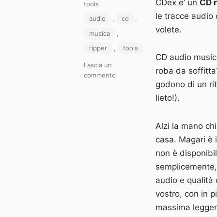
il
CDex e’ un
CD r
Categorie
tools
le tracce audio
Tag
audio
,
cd
,
volete.
musica
,
ripper
,
tools
CD audio musica
Lascia un
roba da soffitta
su
commento
godono di un ri
Estrarre
tracce
lieto!).
audio
(e
Alzi la mano ch
trasformarle
in
casa. Magari è i
mp3)
non è disponibi
con
semplicemente, 
CDEX
audio e qualità
vostro, con in p
massima leggere