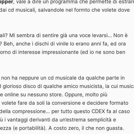
ipper
, vale a dire un programma che permette di estrar
 dai cd musicali, salvandole nel formto che volete dove
li? Mi sembra di sentire già una voce levarsi… Non è
? Beh, anche i dischi di vinile lo erano anni fa, ed ora
torno di interesse impressionante (ed io ne sono ben
i non ha neppure un cd musicale da qualche parte in
l glorioso disco di qualche amico musicista, la cui music
le online su nessuno store. Oppure, molto più
volete fare da soli la conversione e decidere formato
 della compressione… per tutto questo CDEX fa al caso
iù i vantaggi derivanti da un’estrema semplicità e
zza (e portabilità). A costo zero, il che non guasta.