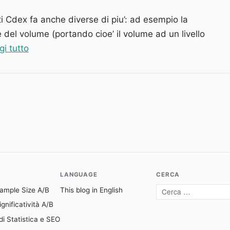
ti Cdex fa anche diverse di piu’: ad esempio la
 del volume (portando cioe’ il volume ad un livello
“Estrarre tracce audio (e trasformarle in mp3) c
gi tutto
LANGUAGE
CERCA
Sample Size A/B
This blog in English
Cerca:
gnificatività A/B
di Statistica e SEO