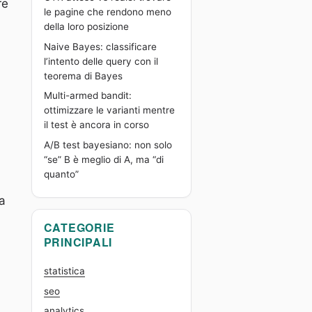
re
le pagine che rendono meno
della loro posizione
Naive Bayes: classificare
l’intento delle query con il
teorema di Bayes
Multi-armed bandit:
ottimizzare le varianti mentre
il test è ancora in corso
A/B test bayesiano: non solo
“se” B è meglio di A, ma “di
quanto”
a
CATEGORIE
PRINCIPALI
statistica
seo
analytics