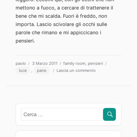
mettono a fuoco, a cercare di trattenere il
bene che mi scalda. Fuori è freddo, non
importa. Lascio scivolare gli occhi sulle
parole che rimano e mi appiccicano i
pensieri.
Autore
Pubblicato
Categorie
Tag
paolo
3 Marzo 2011
family room
,
pensieri
il
su
luce
,
pane
Lascia un commento
Con
le
dita
CERCA
Cerca: