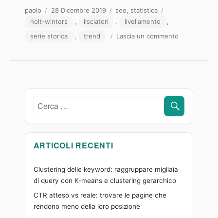
Autore
Pubblicato
Categorie
Tag
paolo
28 Dicembre 2019
seo
,
statistica
il
holt-winters
,
lisciatori
,
livellamento
,
su
serie storica
,
trend
Lascia un commento
Analisi
delle
serie
storiche
e
previsioni
CERCA
Cerca:
di
serie
temporali
in
ARTICOLI RECENTI
R
Clustering delle keyword: raggruppare migliaia
di query con K-means e clustering gerarchico
CTR atteso vs reale: trovare le pagine che
rendono meno della loro posizione