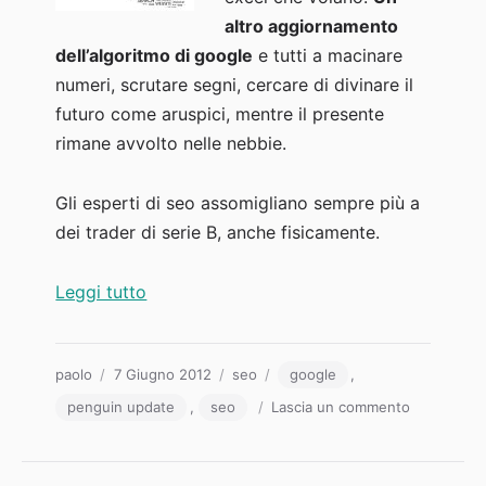
altro aggiornamento
dell’algoritmo di google
e tutti a macinare
numeri, scrutare segni, cercare di divinare il
futuro come aruspici, mentre il presente
rimane avvolto nelle nebbie.
Gli esperti di seo assomigliano sempre più a
dei trader di serie B, anche fisicamente.
“Oddio, hanno aggiornato il pinguino…”
Leggi tutto
Autore
Pubblicato
Categorie
Tag
paolo
7 Giugno 2012
seo
google
,
il
su
penguin update
,
seo
Lascia un commento
Oddio,
hanno
aggiornato