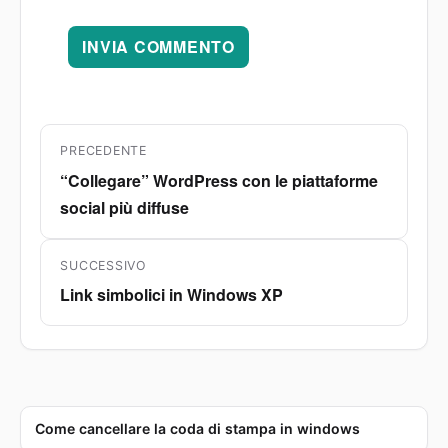
Navigazione
PRECEDENTE
articoli
“Collegare” WordPress con le piattaforme
Articolo
social più diffuse
precedente:
SUCCESSIVO
Link simbolici in Windows XP
Articolo
successivo:
Come cancellare la coda di stampa in windows