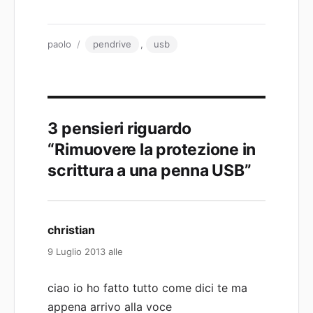
Autore
Tag
paolo
pendrive
,
usb
3 pensieri riguardo
“Rimuovere la protezione in
scrittura a una penna USB”
christian
ha
detto:
9 Luglio 2013 alle
ciao io ho fatto tutto come dici te ma
appena arrivo alla voce