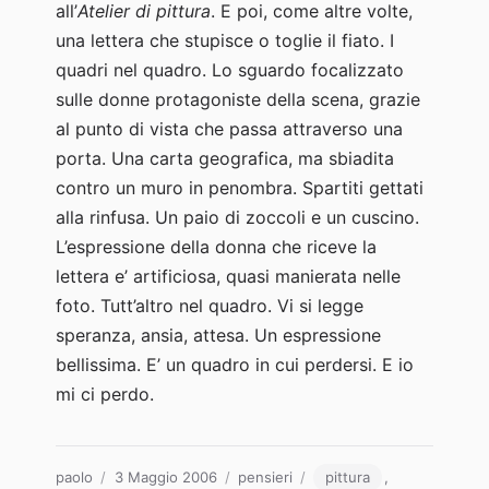
all’
Atelier di pittura
. E poi, come altre volte,
una lettera che stupisce o toglie il fiato. I
quadri nel quadro. Lo sguardo focalizzato
sulle donne protagoniste della scena, grazie
al punto di vista che passa attraverso una
porta. Una carta geografica, ma sbiadita
contro un muro in penombra. Spartiti gettati
alla rinfusa. Un paio di zoccoli e un cuscino.
L’espressione della donna che riceve la
lettera e’ artificiosa, quasi manierata nelle
foto. Tutt’altro nel quadro. Vi si legge
speranza, ansia, attesa. Un espressione
bellissima. E’ un quadro in cui perdersi. E io
mi ci perdo.
Autore
Pubblicato
Categorie
Tag
paolo
3 Maggio 2006
pensieri
pittura
,