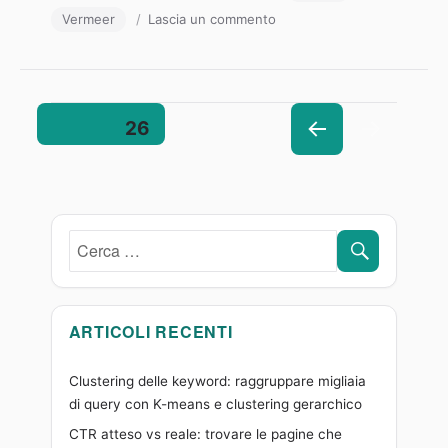
il
su
Vermeer
Lascia un commento
Un
Vermeer
a
Roma
Paginazione
PAGINA
26
PAGI
degli
NA
PREC
articoli
EDEN
CERCA
TE
Cerca:
ARTICOLI RECENTI
Clustering delle keyword: raggruppare migliaia
di query con K-means e clustering gerarchico
CTR atteso vs reale: trovare le pagine che