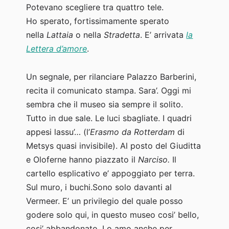
Potevano scegliere tra quattro tele.
Ho sperato, fortissimamente sperato
nella
Lattaia
o nella
Stradetta
. E’ arrivata
la
Lettera d’amore
.
Un segnale, per rilanciare Palazzo Barberini,
recita il comunicato stampa. Sara’. Oggi mi
sembra che il museo sia sempre il solito.
Tutto in due sale. Le luci sbagliate. I quadri
appesi lassu’… (l’
Erasmo da Rotterdam
di
Metsys quasi invisibile). Al posto del Giuditta
e Oloferne hanno piazzato il
Narciso.
Il
cartello esplicativo e’ appoggiato per terra.
Sul muro, i buchi.Sono solo davanti al
Vermeer. E’ un privilegio del quale posso
godere solo qui, in questo museo cosi’ bello,
cosi’ abbandonato. Lo amo anche per