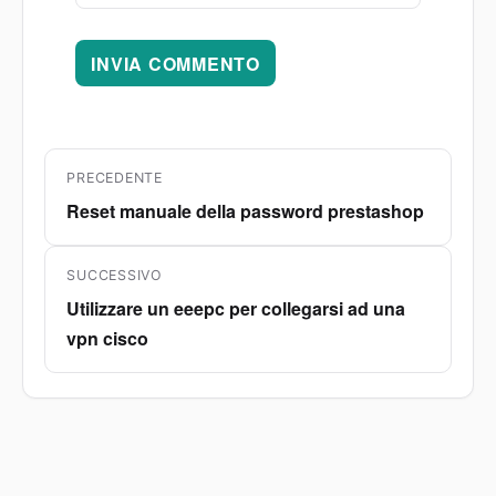
Navigazione
PRECEDENTE
articoli
Reset manuale della password prestashop
Articolo
precedente:
SUCCESSIVO
Utilizzare un eeepc per collegarsi ad una
Articolo
vpn cisco
successivo: