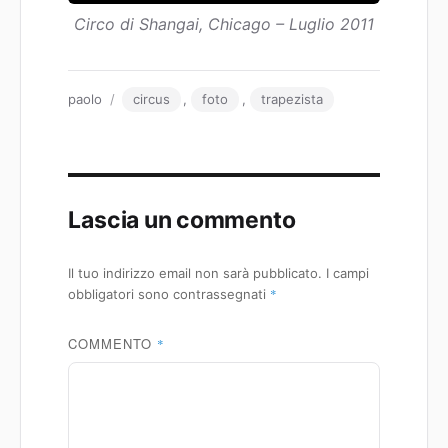
Circo di Shangai, Chicago – Luglio 2011
Autore
Tag
paolo
circus
,
foto
,
trapezista
Lascia un commento
Il tuo indirizzo email non sarà pubblicato.
I campi
*
obbligatori sono contrassegnati
COMMENTO
*