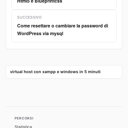
articoli
Html5 e Blueprintcss
Articolo
precedente:
SUCCESSIVO
Come resettare o cambiare la password di
Articolo
WordPress via mysql
successivo:
virtual host con xampp e windows in 5 minuti
PERCORSI
Statistica